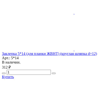
Заклепка 5*14 (для планки ЖВНТ) (круглая шляпка d=12)
Арт.: 5*14
В наличии.
312 ₽
Купить