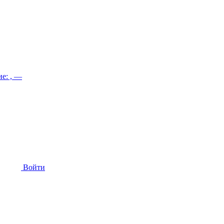
е: , —
Войти