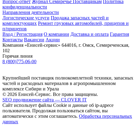
Вопрос-ответ
Журнал Семиречье
Поставщикам
Политика
конфиденциальности
Направления деятельности
Логистические услуги
Продажа запасных частей и
комплектующих
Ремонт грузовых автомобилей, прицепов и
п/прицепов
Вход / Регистрация
О компании
Доставка и оплата
Гарантия
Контакты
Вакансии
Акции
Компания «Енисей-сервис»
644016, г. Омск, Семиреченская,
102
Горячая линия
8 (800)775-06-00
Крупнейший поставщик полнокомплетной техники, запасных
частей и расходных материалов в агропромышленном
комплексе Сибири и Урала
© 2026 Енисей-Сервис. Все права защищены.
SEO продвижение сайта — CLOVER IT
Сайт использует файлы Cookie и данные об ip-адресе
пользователя. Продолжая пользоваться сайтом, вы
автоматически с этим соглашаетесь.
Обработка персональных
данных